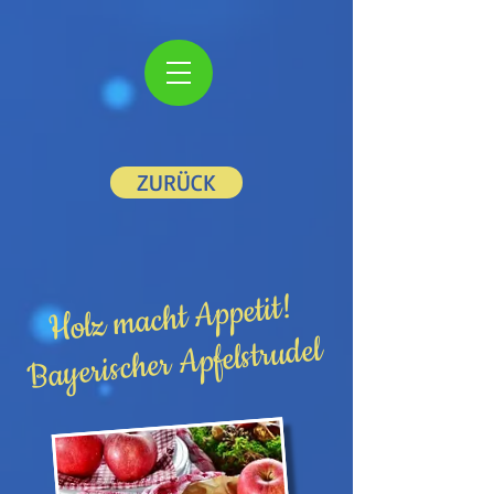
ZURÜCK
Holz macht Appetit!
Bayerischer Apfelstrudel