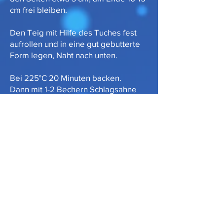
cm frei bleiben.
Den Teig mit Hilfe des Tuches fest
aufrollen und in eine gut gebutterte
Form legen, Naht nach unten.
Bei 225°C 20 Minuten backen.
Dann mit 1-2 Bechern Schlagsahne
übergießen und weitere 20 Minuten
fertig backen.
Guten Appetit!