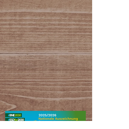
Brennholz kann aus allen
Baumarten gewonnen werden. Die
verschiedenen Hölzer liefern
unterschiedliche Brennwerte: die
Buche 4,0 kWh pro kg; Birke und
Kirsche 4,3 kWh; Erle, Esche,
Holunder, Ahorn, Pappel oder
Ulme 4,1 kWh und Fichte 4,5 kWh.
Bambus, Kiefer oder auch die
Tanne brennen mit 4,4 kWh pro kg.
Aber Bäume und Holz spielen auch
bei weiteren Brennstoffen die
Hauptrolle, zum Beispiel: Heizöl
Heizöl ist ein fossiler Energieträger,
der aus Erdöl hergestellt wird und
u. a. für Ölheizungen genutzt wird.
Der Heizwert beträgt 10 kWh/l.
Heizöl ist als fossiler Brennstoff